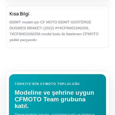
Kısa Bilgi
650MT modeli için CF MOTO 650MT GOSTERGE
DUGMESI BRAKETI (2022) #Y4CFM4010A0256,
Y4CFM4010A0256 model kodu ile listelenen CFMOTO
yedek parçasıdır.
TÜRKIYE'NIN CFMOTO TOPLULUĞU
Modeline ve şehrine uygun
CFMOTO Team grubuna
katıl.
Deneyimlerini paylaş, sürüşlere katıl ve binlerce