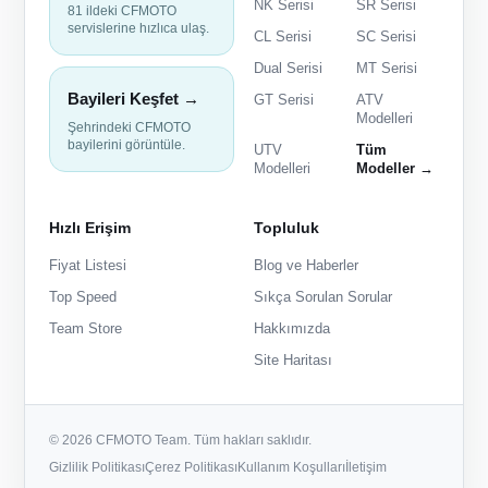
NK Serisi
SR Serisi
81 ildeki CFMOTO
servislerine hızlıca ulaş.
CL Serisi
SC Serisi
Dual Serisi
MT Serisi
Bayileri Keşfet →
GT Serisi
ATV
Modelleri
Şehrindeki CFMOTO
bayilerini görüntüle.
UTV
Tüm
Modelleri
Modeller →
Hızlı Erişim
Topluluk
Fiyat Listesi
Blog ve Haberler
Top Speed
Sıkça Sorulan Sorular
Team Store
Hakkımızda
Site Haritası
© 2026 CFMOTO Team. Tüm hakları saklıdır.
Gizlilik Politikası
Çerez Politikası
Kullanım Koşulları
İletişim