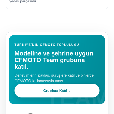
yedek parçasıdır.
TÜRKIYE'NIN CFMOTO TOPLULUĞU
Modeline ve şehrine uygun
CFMOTO Team grubuna
katıl.
Deneyimlerini paylaş, sürüşlere katıl ve binlerce
CFMOTO kullanıcısıyla tanış.
Gruplara Katıl
→