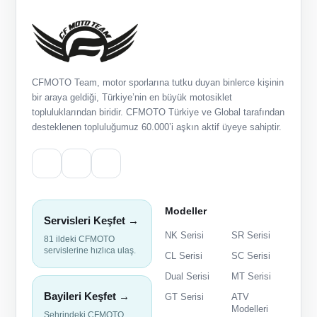
CFMOTO Team, motor sporlarına tutku duyan binlerce kişinin
bir araya geldiği, Türkiye’nin en büyük motosiklet
topluluklarından biridir. CFMOTO Türkiye ve Global tarafından
desteklenen topluluğumuz 60.000’i aşkın aktif üyeye sahiptir.
Modeller
Servisleri Keşfet →
NK Serisi
SR Serisi
81 ildeki CFMOTO
servislerine hızlıca ulaş.
CL Serisi
SC Serisi
Dual Serisi
MT Serisi
Bayileri Keşfet →
GT Serisi
ATV
Modelleri
Şehrindeki CFMOTO