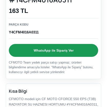
163 TL
PARÇA KODU
Y4CFM4016A0311
WhatsApp ile Sipariş Ver
CFMOTO Team yedek parça satışı yapmaz; ürünleri
bilgilendirme amacıyla listeler. “WhatsApp ile Sipariş” butonu,
kullanıcıyı ilgili yetkili servise yönlendirir.
Kısa Bilgi
CFMOTO modeli için CF MOTO CFORCE 550 EPS (T3B)
RADYATOR SU HAZNESI HORTUMU #Y4CFM4016A0311,