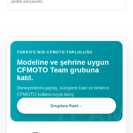
yedek parçasıdır.
TÜRKIYE'NIN CFMOTO TOPLULUĞU
Modeline ve şehrine uygun
CFMOTO Team grubuna
katıl.
Deneyimlerini paylaş, sürüşlere katıl ve binlerce
CFMOTO kullanıcısıyla tanış.
Gruplara Katıl
→