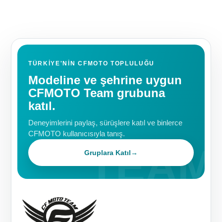
TÜRKIYE'NIN CFMOTO TOPLULUĞU
Modeline ve şehrine uygun
CFMOTO Team grubuna
katıl.
Deneyimlerini paylaş, sürüşlere katıl ve binlerce
CFMOTO kullanıcısıyla tanış.
Gruplara Katıl
→