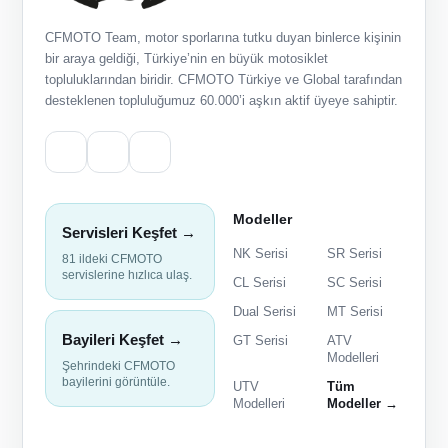
CFMOTO Team, motor sporlarına tutku duyan binlerce kişinin
bir araya geldiği, Türkiye’nin en büyük motosiklet
topluluklarından biridir. CFMOTO Türkiye ve Global tarafından
desteklenen topluluğumuz 60.000’i aşkın aktif üyeye sahiptir.
Modeller
Servisleri Keşfet →
NK Serisi
SR Serisi
81 ildeki CFMOTO
servislerine hızlıca ulaş.
CL Serisi
SC Serisi
Dual Serisi
MT Serisi
Bayileri Keşfet →
GT Serisi
ATV
Modelleri
Şehrindeki CFMOTO
bayilerini görüntüle.
UTV
Tüm
Modelleri
Modeller →