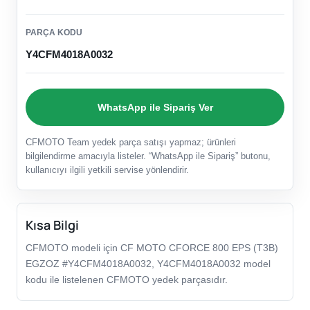
PARÇA KODU
Y4CFM4018A0032
WhatsApp ile Sipariş Ver
CFMOTO Team yedek parça satışı yapmaz; ürünleri
bilgilendirme amacıyla listeler. “WhatsApp ile Sipariş” butonu,
kullanıcıyı ilgili yetkili servise yönlendirir.
Kısa Bilgi
CFMOTO modeli için CF MOTO CFORCE 800 EPS (T3B)
EGZOZ #Y4CFM4018A0032, Y4CFM4018A0032 model
kodu ile listelenen CFMOTO yedek parçasıdır.