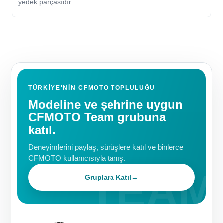
yedek parçasıdır.
TÜRKIYE'NIN CFMOTO TOPLULUĞU
Modeline ve şehrine uygun
CFMOTO Team grubuna
katıl.
Deneyimlerini paylaş, sürüşlere katıl ve binlerce
CFMOTO kullanıcısıyla tanış.
Gruplara Katıl
→