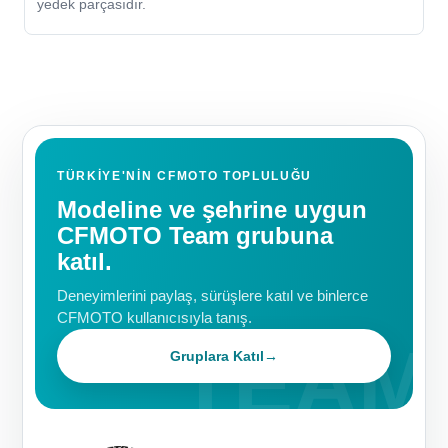
yedek parçasıdır.
TÜRKIYE'NIN CFMOTO TOPLULUĞU
Modeline ve şehrine uygun
CFMOTO Team grubuna
katıl.
Deneyimlerini paylaş, sürüşlere katıl ve binlerce
CFMOTO kullanıcısıyla tanış.
Gruplara Katıl
→