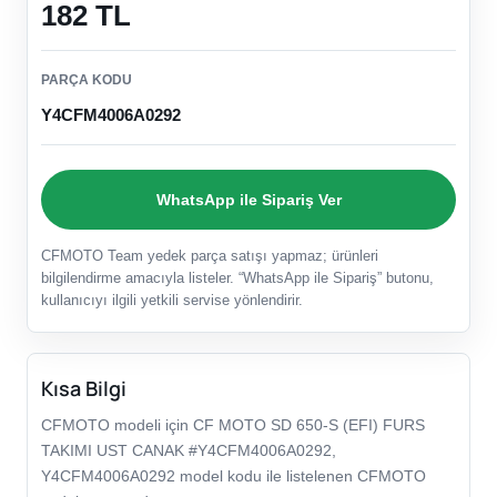
182 TL
PARÇA KODU
Y4CFM4006A0292
WhatsApp ile Sipariş Ver
CFMOTO Team yedek parça satışı yapmaz; ürünleri
bilgilendirme amacıyla listeler. “WhatsApp ile Sipariş” butonu,
kullanıcıyı ilgili yetkili servise yönlendirir.
Kısa Bilgi
CFMOTO modeli için CF MOTO SD 650-S (EFI) FURS
TAKIMI UST CANAK #Y4CFM4006A0292,
Y4CFM4006A0292 model kodu ile listelenen CFMOTO