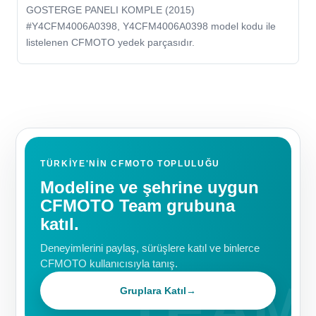
GOSTERGE PANELI KOMPLE (2015)
#Y4CFM4006A0398, Y4CFM4006A0398 model kodu ile
listelenen CFMOTO yedek parçasıdır.
TÜRKIYE'NIN CFMOTO TOPLULUĞU
Modeline ve şehrine uygun
CFMOTO Team grubuna
katıl.
Deneyimlerini paylaş, sürüşlere katıl ve binlerce
CFMOTO kullanıcısıyla tanış.
Gruplara Katıl
→