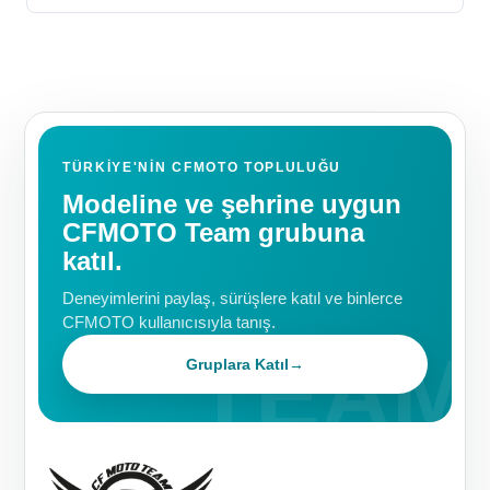
TÜRKIYE'NIN CFMOTO TOPLULUĞU
Modeline ve şehrine uygun
CFMOTO Team grubuna
katıl.
Deneyimlerini paylaş, sürüşlere katıl ve binlerce
CFMOTO kullanıcısıyla tanış.
Gruplara Katıl
→