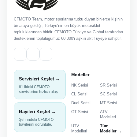
CFMOTO Team, motor sporlarına tutku duyan binlerce kişinin
bir araya geldiği, Türkiye’nin en büyük motosiklet
topluluklarından biridir. CFMOTO Türkiye ve Global tarafından
desteklenen topluluğumuz 60.000’i aşkın aktif üyeye sahiptir.
Modeller
Servisleri Keşfet →
NK Serisi
SR Serisi
81 ildeki CFMOTO
servislerine hızlıca ulaş.
CL Serisi
SC Serisi
Dual Serisi
MT Serisi
Bayileri Keşfet →
GT Serisi
ATV
Modelleri
Şehrindeki CFMOTO
bayilerini görüntüle.
UTV
Tüm
Modelleri
Modeller →