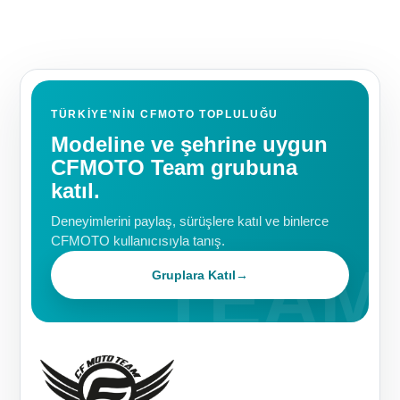
TÜRKIYE'NIN CFMOTO TOPLULUĞU
Modeline ve şehrine uygun
CFMOTO Team grubuna
katıl.
Deneyimlerini paylaş, sürüşlere katıl ve binlerce
CFMOTO kullanıcısıyla tanış.
Gruplara Katıl
→