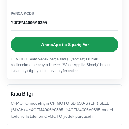
PARÇA KODU
Y4CFM4006A0395
WhatsApp ile Sipariş Ver
CFMOTO Team yedek parça satışı yapmaz; ürünleri
bilgilendirme amacıyla listeler. “WhatsApp ile Sipariş” butonu,
kullanıcıyı ilgili yetkili servise yönlendirir.
Kısa Bilgi
CFMOTO modeli için CF MOTO SD 650-S (EFI) SELE
(SIYAH) #Y4CFM4006A0395, Y4CFM4006A0395 model
kodu ile listelenen CFMOTO yedek parçasıdır.