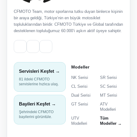
CFMOTO Team, motor sporlarına tutku duyan binlerce kişinin
bir araya geldiği, Türkiye’nin en büyük motosiklet
topluluklarından biridir. CFMOTO Türkiye ve Global tarafından
desteklenen topluluğumuz 60.000’i aşkın aktif üyeye sahiptir.
Modeller
Servisleri Keşfet →
NK Serisi
SR Serisi
81 ildeki CFMOTO
servislerine hızlıca ulaş.
CL Serisi
SC Serisi
Dual Serisi
MT Serisi
Bayileri Keşfet →
GT Serisi
ATV
Modelleri
Şehrindeki CFMOTO
bayilerini görüntüle.
UTV
Tüm
Modelleri
Modeller →