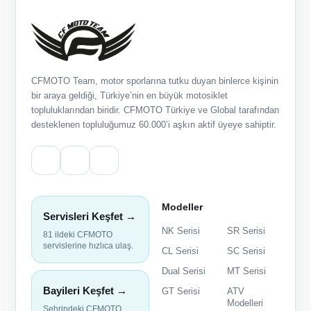
CFMOTO Team, motor sporlarına tutku duyan binlerce kişinin
bir araya geldiği, Türkiye’nin en büyük motosiklet
topluluklarından biridir. CFMOTO Türkiye ve Global tarafından
desteklenen topluluğumuz 60.000’i aşkın aktif üyeye sahiptir.
Modeller
Servisleri Keşfet →
NK Serisi
SR Serisi
81 ildeki CFMOTO
servislerine hızlıca ulaş.
CL Serisi
SC Serisi
Dual Serisi
MT Serisi
Bayileri Keşfet →
GT Serisi
ATV
Modelleri
Şehrindeki CFMOTO