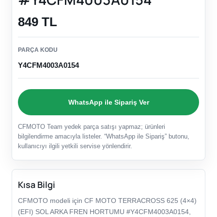
849 TL
PARÇA KODU
Y4CFM4003A0154
WhatsApp ile Sipariş Ver
CFMOTO Team yedek parça satışı yapmaz; ürünleri
bilgilendirme amacıyla listeler. “WhatsApp ile Sipariş” butonu,
kullanıcıyı ilgili yetkili servise yönlendirir.
Kısa Bilgi
CFMOTO modeli için CF MOTO TERRACROSS 625 (4×4)
(EFI) SOL ARKA FREN HORTUMU #Y4CFM4003A0154,