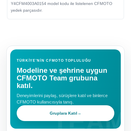
Y4CFM4003A0154 model kodu ile listelenen CFMOTO
yedek parçasıdır.
TÜRKIYE'NIN CFMOTO TOPLULUĞU
Modeline ve şehrine uygun
CFMOTO Team grubuna
katıl.
Deneyimlerini paylaş, sürüşlere katıl ve binlerce
CFMOTO kullanıcısıyla tanış.
Gruplara Katıl
→