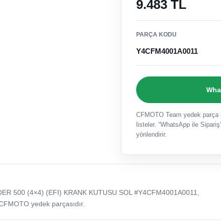
9.483 TL
PARÇA KODU
Y4CFM4001A0011
What
CFMOTO Team yedek parça sat
listeler. “WhatsApp ile Sipariş”
yönlendirir.
ER 500 (4×4) (EFI) KRANK KUTUSU SOL #Y4CFM4001A0011,
 CFMOTO yedek parçasıdır.