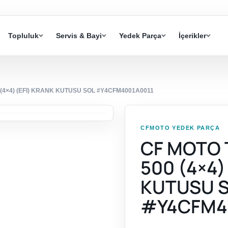
Topluluk
Servis & Bayi
Yedek Parça
İçerikler
4×4) (EFI) KRANK KUTUSU SOL #Y4CFM4001A0011
CFMOTO YEDEK PARÇA
CF MOTO
500 (4×4)
KUTUSU 
#Y4CFM4