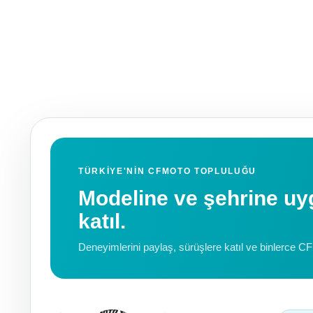
TÜRKIYE'NIN CFMOTO TOPLULUĞU
Modeline ve şehrine 
katıl.
Deneyimlerini paylaş, sürüşlere katıl ve binlerce C