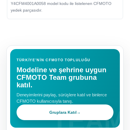
Y4CFM4001A0058 model kodu ile listelenen CFMOTO
yedek parçasıdır.
TÜRKIYE'NIN CFMOTO TOPLULUĞU
Modeline ve şehrine uygun
CFMOTO Team grubuna
katıl.
Deneyimlerini paylaş, sürüşlere katıl ve binlerce
CFMOTO kullanıcısıyla tanış.
Gruplara Katıl
→