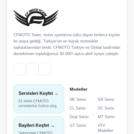
CFMOTO Team, motor sporlarına tutku duyan binlerce kişinin
bir araya geldiği, Türkiye’nin en büyük motosiklet
topluluklarından biridir. CFMOTO Türkiye ve Global tarafından
desteklenen topluluğumuz 60.000’i aşkın aktif üyeye sahiptir.
Modeller
Servisleri Keşfet →
NK Serisi
SR Serisi
81 ildeki CFMOTO
servislerine hızlıca ulaş.
CL Serisi
SC Serisi
Dual Serisi
MT Serisi
Bayileri Keşfet →
GT Serisi
ATV
Modelleri
Şehrindeki CFMOTO