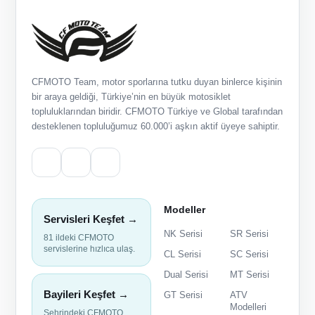
CFMOTO Team, motor sporlarına tutku duyan binlerce kişinin
bir araya geldiği, Türkiye’nin en büyük motosiklet
topluluklarından biridir. CFMOTO Türkiye ve Global tarafından
desteklenen topluluğumuz 60.000’i aşkın aktif üyeye sahiptir.
Modeller
Servisleri Keşfet →
NK Serisi
SR Serisi
81 ildeki CFMOTO
servislerine hızlıca ulaş.
CL Serisi
SC Serisi
Dual Serisi
MT Serisi
Bayileri Keşfet →
GT Serisi
ATV
Modelleri
Şehrindeki CFMOTO