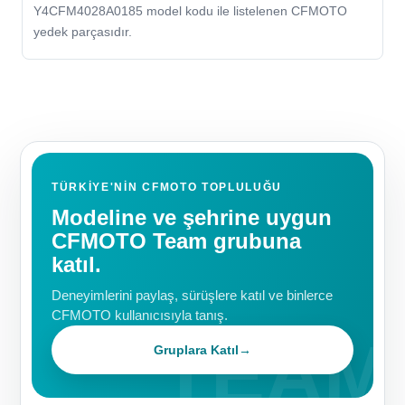
Y4CFM4028A0185 model kodu ile listelenen CFMOTO
yedek parçasıdır.
TÜRKIYE'NIN CFMOTO TOPLULUĞU
Modeline ve şehrine uygun
CFMOTO Team grubuna
katıl.
Deneyimlerini paylaş, sürüşlere katıl ve binlerce
CFMOTO kullanıcısıyla tanış.
Gruplara Katıl
→