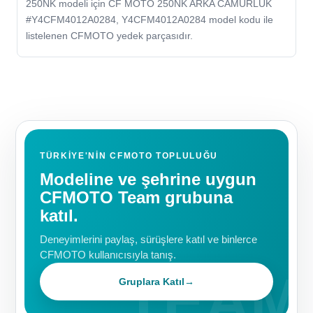
250NK modeli için CF MOTO 250NK ARKA CAMURLUK
#Y4CFM4012A0284, Y4CFM4012A0284 model kodu ile
listelenen CFMOTO yedek parçasıdır.
TÜRKIYE'NIN CFMOTO TOPLULUĞU
Modeline ve şehrine uygun
CFMOTO Team grubuna
katıl.
Deneyimlerini paylaş, sürüşlere katıl ve binlerce
CFMOTO kullanıcısıyla tanış.
Gruplara Katıl
→