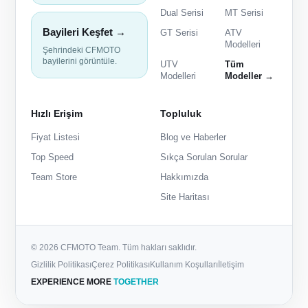
Dual Serisi
MT Serisi
Bayileri Keşfet →
GT Serisi
ATV
Modelleri
Şehrindeki CFMOTO
bayilerini görüntüle.
UTV
Tüm
Modelleri
Modeller →
Hızlı Erişim
Topluluk
Fiyat Listesi
Blog ve Haberler
Top Speed
Sıkça Sorulan Sorular
Team Store
Hakkımızda
Site Haritası
© 2026 CFMOTO Team. Tüm hakları saklıdır.
Gizlilik Politikası
Çerez Politikası
Kullanım Koşulları
İletişim
EXPERIENCE MORE
TOGETHER