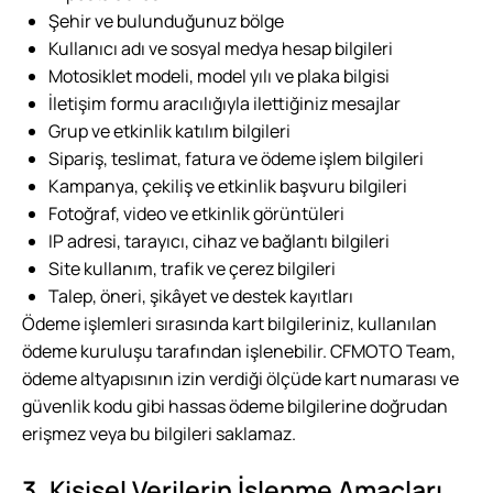
Şehir ve bulunduğunuz bölge
Kullanıcı adı ve sosyal medya hesap bilgileri
Motosiklet modeli, model yılı ve plaka bilgisi
İletişim formu aracılığıyla ilettiğiniz mesajlar
Grup ve etkinlik katılım bilgileri
Sipariş, teslimat, fatura ve ödeme işlem bilgileri
Kampanya, çekiliş ve etkinlik başvuru bilgileri
Fotoğraf, video ve etkinlik görüntüleri
IP adresi, tarayıcı, cihaz ve bağlantı bilgileri
Site kullanım, trafik ve çerez bilgileri
Talep, öneri, şikâyet ve destek kayıtları
Ödeme işlemleri sırasında kart bilgileriniz, kullanılan
ödeme kuruluşu tarafından işlenebilir. CFMOTO Team,
ödeme altyapısının izin verdiği ölçüde kart numarası ve
güvenlik kodu gibi hassas ödeme bilgilerine doğrudan
erişmez veya bu bilgileri saklamaz.
3. Kişisel Verilerin İşlenme Amaçları