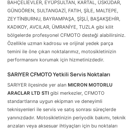
BAHÇELİEVLER, EYÜPSULTAN, KARTAL, ÜSKÜDAR,
GÜNGÖREN, SULTANGAZİ, FATIH, ŞİLE, MALTEPE,
ZEYTİNBURNU, BAYRAMPAŞA, ŞİŞLİ, BAŞAKŞEHİR,
KADIKOY, AVCILAR, ÜMRANİYE, TUZLA gibi kilit
bölgelerde profesyonel CFMOTO desteği alabilirsiniz.
Özellikle uzman kadrosu ve orijinal yedek parça
temini ile öne çıkan noktalarımız, motosikletinizin
performansını korumak için hizmetinizdedir.
SARIYER CFMOTO Yetkili Servis Noktaları
SARIYER ilçesinde yer alan
MICRON MOTORLU
ARACLAR LTD STI
gibi merkezler, CFMOTO
standartlarına uygun ekipman ve deneyimli
teknisyenleri ile servis ve satış sonrası süreçlerde
yanınızdadır. Motosikletinizin periyodik bakımı, teknik
arızaları veya aksesuar ihtiyaçları için bu noktaları