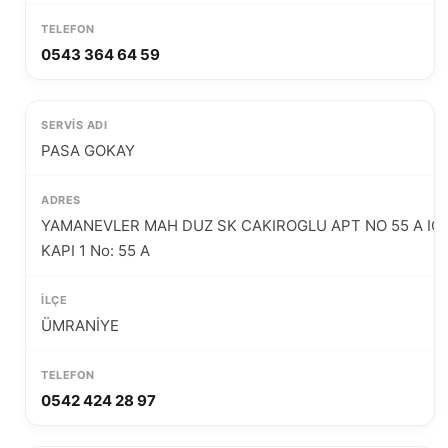
0543 364 64 59
PASA GOKAY
YAMANEVLER MAH DUZ SK CAKIROGLU APT NO 55 A IC
KAPI 1 No: 55 A
ÜMRANİYE
0542 424 28 97