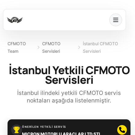
CFMOTO
CFMOTO
İstanbul CFMOTO
Team
Servisleri
Servisleri
İstanbul Yetkili CFMOTO
Servisleri
İstanbul ilindeki yetkili CFMOTO servis
noktaları aşağıda listelenmiştir.
ÖNERILEN YETKILI SERVIS
MICRON MOTORLU ARACLAR LTD STI