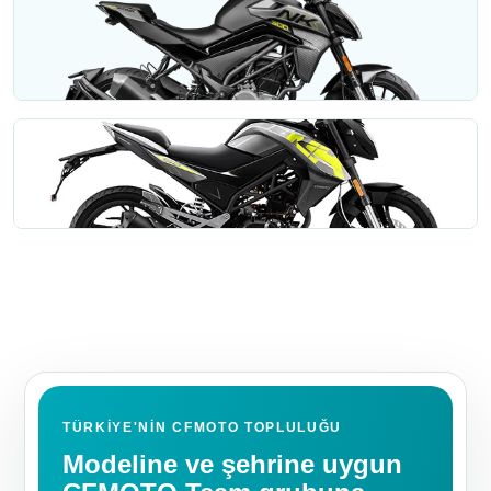
CFMOTO 400NK
Hacim: 400.4 mL (≈ 400 cc)
NK
CFMOTO 250NK
Hacim: 249 cc
NK
CFMOTO 150NK
Hacim: 149.4 cc
TÜRKIYE'NIN CFMOTO TOPLULUĞU
Modeline ve şehrine uygun