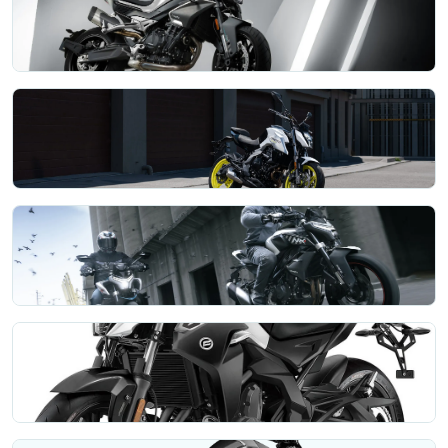
NK
CFMOTO 800NK
Hacim: 799 cc
NK
CFMOTO 650NK
Motor: 649 cc, sıvı soğutmalı sıralı 2 silindir, DOHC
NK
CFMOTO 450NK
Hacim: 449 cc
NK