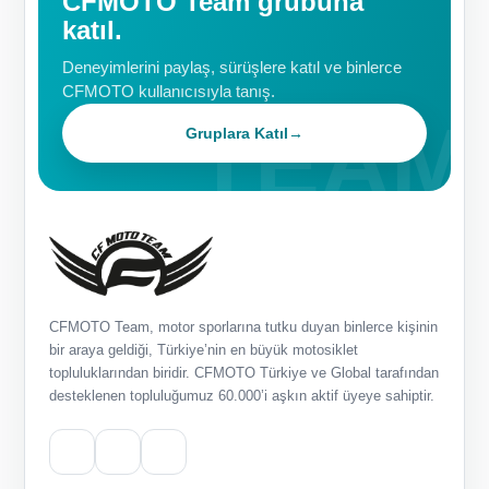
CFMOTO Team grubuna
katıl.
Deneyimlerini paylaş, sürüşlere katıl ve binlerce
CFMOTO kullanıcısıyla tanış.
Gruplara Katıl
→
CFMOTO Team, motor sporlarına tutku duyan binlerce kişinin
bir araya geldiği, Türkiye’nin en büyük motosiklet
topluluklarından biridir. CFMOTO Türkiye ve Global tarafından
desteklenen topluluğumuz 60.000’i aşkın aktif üyeye sahiptir.