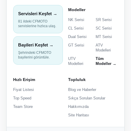
Modeller
Servisleri Keşfet →
NK Serisi
SR Serisi
81 ildeki CFMOTO
servislerine hızlıca ulaş.
CL Serisi
SC Serisi
Dual Serisi
MT Serisi
Bayileri Keşfet →
GT Serisi
ATV
Modelleri
Şehrindeki CFMOTO
bayilerini görüntüle.
UTV
Tüm
Modelleri
Modeller →
Hızlı Erişim
Topluluk
Fiyat Listesi
Blog ve Haberler
Top Speed
Sıkça Sorulan Sorular
Team Store
Hakkımızda
Site Haritası