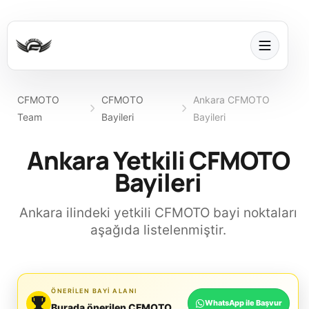
CFMOTO
CFMOTO
Ankara CFMOTO
Team
Bayileri
Bayileri
Ankara Yetkili CFMOTO
Bayileri
Ankara ilindeki yetkili CFMOTO bayi noktaları
aşağıda listelenmiştir.
ÖNERILEN BAYI ALANI
WhatsApp ile Başvur
Burada önerilen CFMOTO