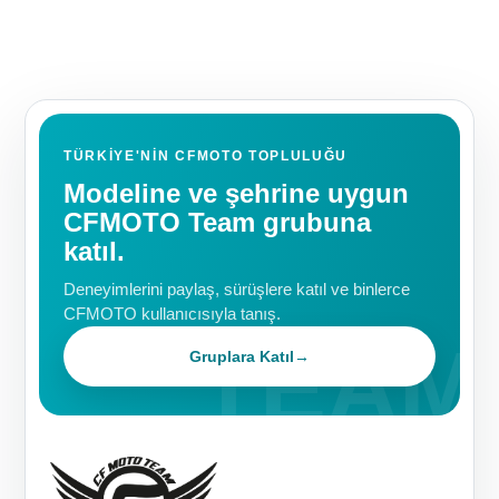
TÜRKIYE'NIN CFMOTO TOPLULUĞU
Modeline ve şehrine uygun
CFMOTO Team grubuna
katıl.
Deneyimlerini paylaş, sürüşlere katıl ve binlerce
CFMOTO kullanıcısıyla tanış.
Gruplara Katıl
→