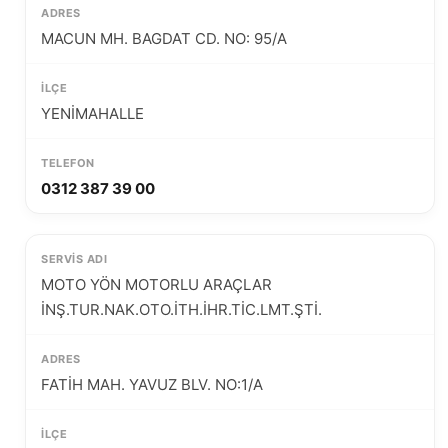
MACUN MH. BAGDAT CD. NO: 95/A
YENİMAHALLE
0312 387 39 00
MOTO YÖN MOTORLU ARAÇLAR
İNŞ.TUR.NAK.OTO.İTH.İHR.TİC.LMT.ŞTİ.
FATİH MAH. YAVUZ BLV. NO:1/A