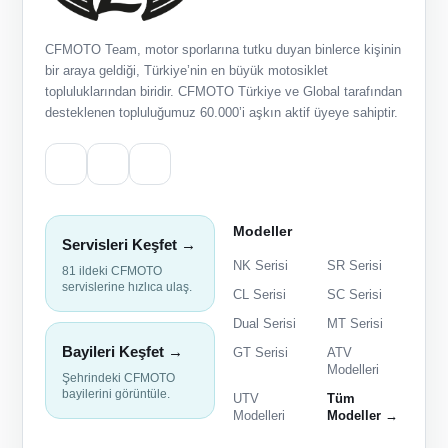
CFMOTO Team, motor sporlarına tutku duyan binlerce kişinin
bir araya geldiği, Türkiye’nin en büyük motosiklet
topluluklarından biridir. CFMOTO Türkiye ve Global tarafından
desteklenen topluluğumuz 60.000’i aşkın aktif üyeye sahiptir.
Modeller
Servisleri Keşfet →
NK Serisi
SR Serisi
81 ildeki CFMOTO
servislerine hızlıca ulaş.
CL Serisi
SC Serisi
Dual Serisi
MT Serisi
Bayileri Keşfet →
GT Serisi
ATV
Modelleri
Şehrindeki CFMOTO
bayilerini görüntüle.
UTV
Tüm
Modelleri
Modeller →