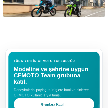
DUAL
CFMOTO 250 DUAL
Hacim: 249 cc
TÜRKIYE'NIN CFMOTO TOPLULUĞU
Modeline ve şehrine uygun
CFMOTO Team grubuna
katıl.
Deneyimlerini paylaş, sürüşlere katıl ve binlerce
CFMOTO kullanıcısıyla tanış.
Gruplara Katıl
→