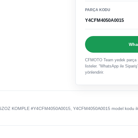
PARÇA KODU
Y4CFM4050A0015
What
CFMOTO Team yedek parça sat
listeler. “WhatsApp ile Sipariş”
yönlendirir.
EGZOZ KOMPLE #Y4CFM4050A0015, Y4CFM4050A0015 model kodu il