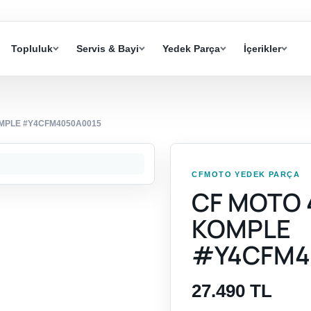
Topluluk
Servis & Bayi
Yedek Parça
İçerikler
OMPLE #Y4CFM4050A0015
CFMOTO YEDEK PARÇA
CF MOTO 
KOMPLE
#Y4CFM4
27.490 TL