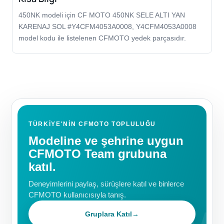
450NK modeli için CF MOTO 450NK SELE ALTI YAN
KARENAJ SOL #Y4CFM4053A0008, Y4CFM4053A0008
model kodu ile listelenen CFMOTO yedek parçasıdır.
TÜRKIYE'NIN CFMOTO TOPLULUĞU
Modeline ve şehrine uygun
CFMOTO Team grubuna
katıl.
Deneyimlerini paylaş, sürüşlere katıl ve binlerce
CFMOTO kullanıcısıyla tanış.
Gruplara Katıl
→