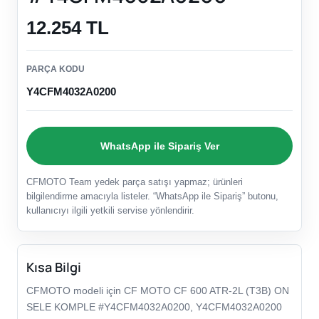
12.254 TL
PARÇA KODU
Y4CFM4032A0200
WhatsApp ile Sipariş Ver
CFMOTO Team yedek parça satışı yapmaz; ürünleri
bilgilendirme amacıyla listeler. “WhatsApp ile Sipariş” butonu,
kullanıcıyı ilgili yetkili servise yönlendirir.
Kısa Bilgi
CFMOTO modeli için CF MOTO CF 600 ATR-2L (T3B) ON
SELE KOMPLE #Y4CFM4032A0200, Y4CFM4032A0200