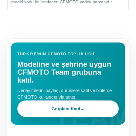
model kodu ile listelenen CFMOTO yedek parçasıdır.
TÜRKIYE'NIN CFMOTO TOPLULUĞU
Modeline ve şehrine uygun
CFMOTO Team grubuna
katıl.
Deneyimlerini paylaş, sürüşlere katıl ve binlerce
CFMOTO kullanıcısıyla tanış.
Gruplara Katıl
→