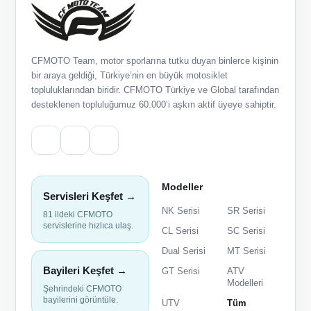
CFMOTO Team, motor sporlarına tutku duyan binlerce kişinin
bir araya geldiği, Türkiye’nin en büyük motosiklet
topluluklarından biridir. CFMOTO Türkiye ve Global tarafından
desteklenen topluluğumuz 60.000’i aşkın aktif üyeye sahiptir.
Modeller
Servisleri Keşfet →
NK Serisi
SR Serisi
81 ildeki CFMOTO
servislerine hızlıca ulaş.
CL Serisi
SC Serisi
Dual Serisi
MT Serisi
Bayileri Keşfet →
GT Serisi
ATV
Modelleri
Şehrindeki CFMOTO
bayilerini görüntüle.
UTV
Tüm