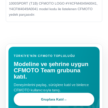
1000SPORT (T1B) CFMOTO LOGO #Y4CFM4049A0041,
Y4CFM4049A0041 model kodu ile listelenen CFMOTO
yedek parçasıdır.
TÜRKIYE'NIN CFMOTO TOPLULUĞU
Modeline ve şehrine uygun
CFMOTO Team grubuna
katıl.
Deneyimlerini paylaş, sürüşlere katıl ve binlerce
CFMOTO kullanıcısıyla tanış.
Gruplara Katıl
→