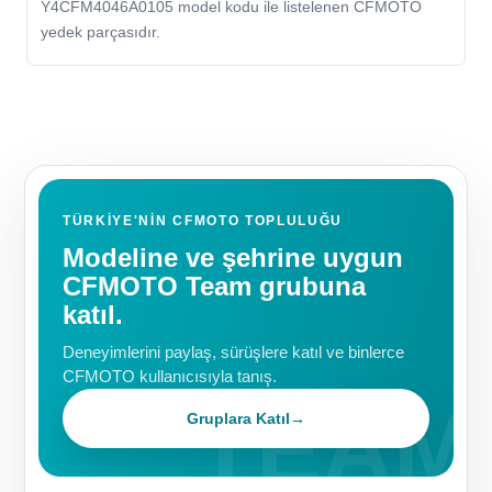
Y4CFM4046A0105 model kodu ile listelenen CFMOTO
yedek parçasıdır.
TÜRKIYE'NIN CFMOTO TOPLULUĞU
Modeline ve şehrine uygun
CFMOTO Team grubuna
katıl.
Deneyimlerini paylaş, sürüşlere katıl ve binlerce
CFMOTO kullanıcısıyla tanış.
Gruplara Katıl
→