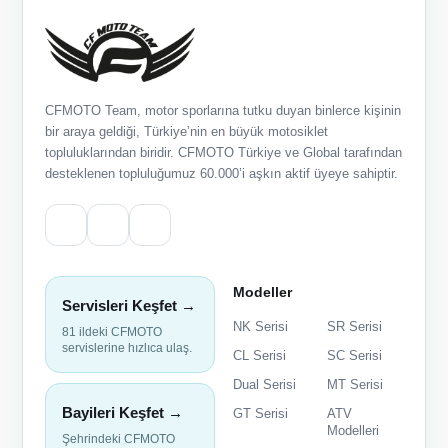
CFMOTO Team, motor sporlarına tutku duyan binlerce kişinin
bir araya geldiği, Türkiye’nin en büyük motosiklet
topluluklarından biridir. CFMOTO Türkiye ve Global tarafından
desteklenen topluluğumuz 60.000’i aşkın aktif üyeye sahiptir.
Modeller
Servisleri Keşfet →
NK Serisi
SR Serisi
81 ildeki CFMOTO
servislerine hızlıca ulaş.
CL Serisi
SC Serisi
Dual Serisi
MT Serisi
Bayileri Keşfet →
GT Serisi
ATV
Modelleri
Şehrindeki CFMOTO