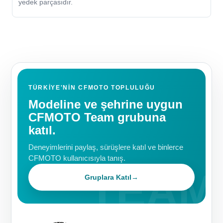
yedek parçasıdır.
TÜRKIYE'NIN CFMOTO TOPLULUĞU
Modeline ve şehrine uygun
CFMOTO Team grubuna
katıl.
Deneyimlerini paylaş, sürüşlere katıl ve binlerce
CFMOTO kullanıcısıyla tanış.
Gruplara Katıl
→