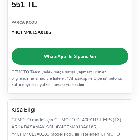
551 TL
PARÇA KODU
Y4CFM4013A0185
WhatsApp ile Sipariş Ver
CFMOTO Team yedek parça satışı yapmaz; ürünleri
bilgilendirme amacıyla listeler. “WhatsApp ile Sipariş” butonu,
kullanıcıyı ilgili yetkili servise yönlendirir.
Kısa Bilgi
CFMOTO modeli için CF MOTO CF400ATR-L EPS (T3)
ARKA BASAMAK SOL #Y4CFM4013A0185,
Y4CFM4013A0185 model kodu ile listelenen CFMOTO