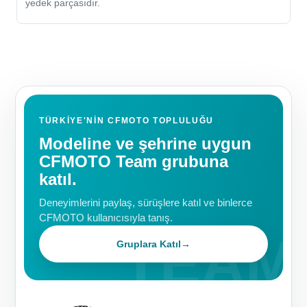
yedek parçasıdır.
TÜRKIYE'NIN CFMOTO TOPLULUĞU
Modeline ve şehrine uygun
CFMOTO Team grubuna
katıl.
Deneyimlerini paylaş, sürüşlere katıl ve binlerce
CFMOTO kullanıcısıyla tanış.
Gruplara Katıl
→