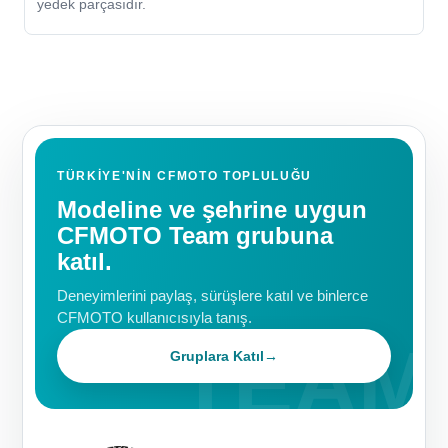
yedek parçasıdır.
TÜRKIYE'NIN CFMOTO TOPLULUĞU
Modeline ve şehrine uygun
CFMOTO Team grubuna
katıl.
Deneyimlerini paylaş, sürüşlere katıl ve binlerce
CFMOTO kullanıcısıyla tanış.
Gruplara Katıl
→