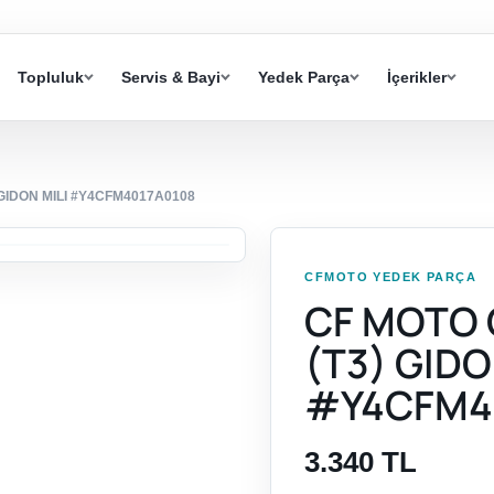
Topluluk
Servis & Bayi
Yedek Parça
İçerikler
GIDON MILI #Y4CFM4017A0108
CFMOTO YEDEK PARÇA
CF MOTO 
(T3) GIDO
#Y4CFM4
3.340 TL