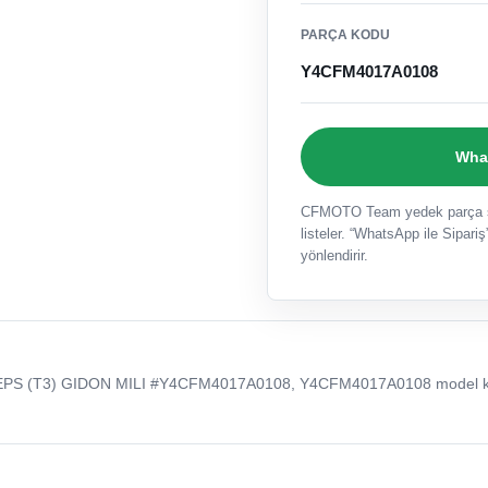
PARÇA KODU
Y4CFM4017A0108
What
CFMOTO Team yedek parça sat
listeler. “WhatsApp ile Sipariş”
yönlendirir.
EPS (T3) GIDON MILI #Y4CFM4017A0108, Y4CFM4017A0108 model 