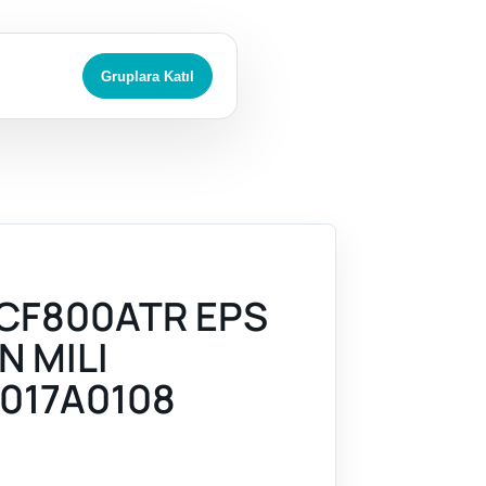
Gruplara Katıl
CF800ATR EPS
N MILI
017A0108