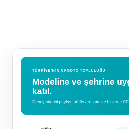
TÜRKIYE'NIN CFMOTO TOPLULUĞU
Modeline ve şehrine 
katıl.
Deneyimlerini paylaş, sürüşlere katıl ve binlerce C