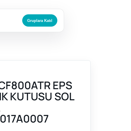
Gruplara Katıl
CF800ATR EPS
NK KUTUSU SOL
A
017A0007