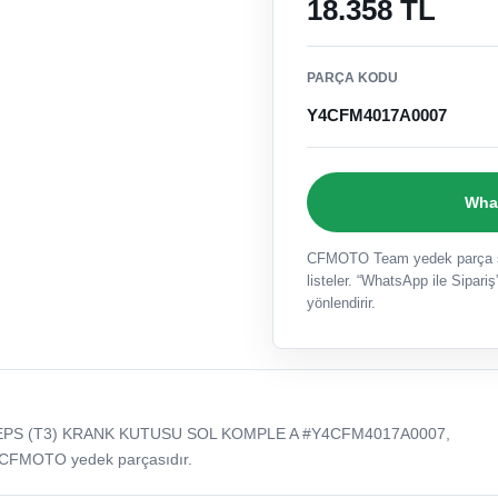
18.358 TL
PARÇA KODU
Y4CFM4017A0007
What
CFMOTO Team yedek parça sat
listeler. “WhatsApp ile Sipariş”
yönlendirir.
EPS (T3) KRANK KUTUSU SOL KOMPLE A #Y4CFM4017A0007,
 CFMOTO yedek parçasıdır.