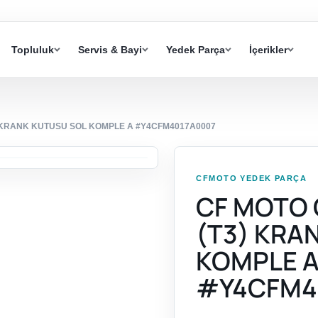
Topluluk
Servis & Bayi
Yedek Parça
İçerikler
) KRANK KUTUSU SOL KOMPLE A #Y4CFM4017A0007
CFMOTO YEDEK PARÇA
CF MOTO 
(T3) KRA
KOMPLE 
#Y4CFM4