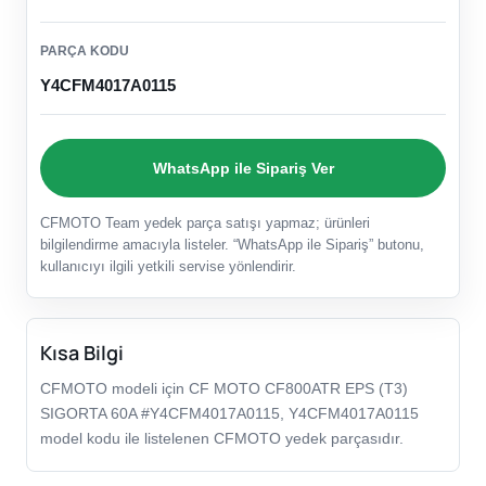
PARÇA KODU
Y4CFM4017A0115
WhatsApp ile Sipariş Ver
CFMOTO Team yedek parça satışı yapmaz; ürünleri
bilgilendirme amacıyla listeler. “WhatsApp ile Sipariş” butonu,
kullanıcıyı ilgili yetkili servise yönlendirir.
Kısa Bilgi
CFMOTO modeli için CF MOTO CF800ATR EPS (T3)
SIGORTA 60A #Y4CFM4017A0115, Y4CFM4017A0115
model kodu ile listelenen CFMOTO yedek parçasıdır.