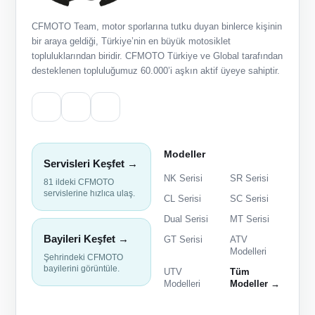
CFMOTO Team, motor sporlarına tutku duyan binlerce kişinin
bir araya geldiği, Türkiye’nin en büyük motosiklet
topluluklarından biridir. CFMOTO Türkiye ve Global tarafından
desteklenen topluluğumuz 60.000’i aşkın aktif üyeye sahiptir.
Modeller
Servisleri Keşfet →
NK Serisi
SR Serisi
81 ildeki CFMOTO
servislerine hızlıca ulaş.
CL Serisi
SC Serisi
Dual Serisi
MT Serisi
Bayileri Keşfet →
GT Serisi
ATV
Modelleri
Şehrindeki CFMOTO
bayilerini görüntüle.
UTV
Tüm
Modelleri
Modeller →