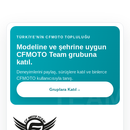
TÜRKIYE'NIN CFMOTO TOPLULUĞU
Modeline ve şehrine uygun
CFMOTO Team grubuna
katıl.
Deneyimlerini paylaş, sürüşlere katıl ve binlerce
CFMOTO kullanıcısıyla tanış.
Gruplara Katıl
→