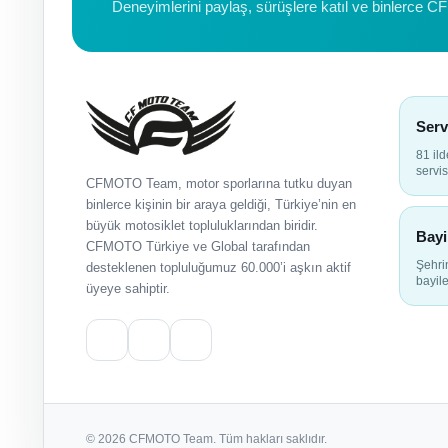
Deneyimlerini paylaş, sürüşlere katıl ve binlerce C
Serv
81 il
servis
CFMOTO Team, motor sporlarına tutku duyan
binlerce kişinin bir araya geldiği, Türkiye’nin en
büyük motosiklet topluluklarından biridir.
Bayi
CFMOTO Türkiye ve Global tarafından
Şehr
desteklenen topluluğumuz 60.000’i aşkın aktif
bayile
üyeye sahiptir.
© 2026 CFMOTO Team. Tüm hakları saklıdır.