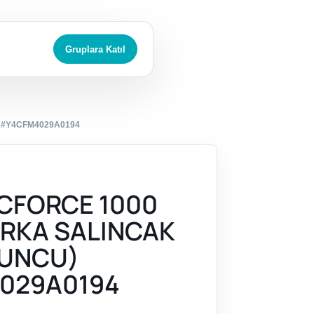
Gruplara Katıl
 #Y4CFM4029A0194
CFORCE 1000
ARKA SALINCAK
RUNCU)
029A0194