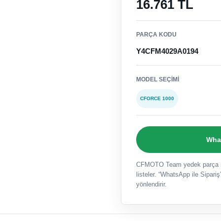
16.761 TL
PARÇA KODU
Y4CFM4029A0194
MODEL SEÇIMI
CFORCE 1000
What
CFMOTO Team yedek parça sat
listeler. “WhatsApp ile Sipariş”
yönlendirir.