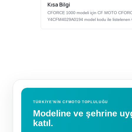
Kısa Bilgi
CFORCE 1000 modeli için CF MOTO CFOR
Y4CFM4029A0194 model kodu ile listelenen
TÜRKIYE'NIN CFMOTO TOPLULUĞU
Modeline ve şehrine 
katıl.