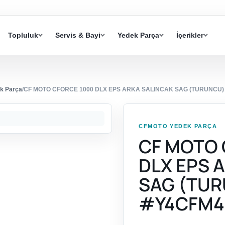
Topluluk
Servis & Bayi
Yedek Parça
İçerikler
k Parça
/
CF MOTO CFORCE 1000 DLX EPS ARKA SALINCAK SAG (TURUNCU)
CFMOTO YEDEK PARÇA
CF MOTO 
DLX EPS 
SAG (TU
#Y4CFM4