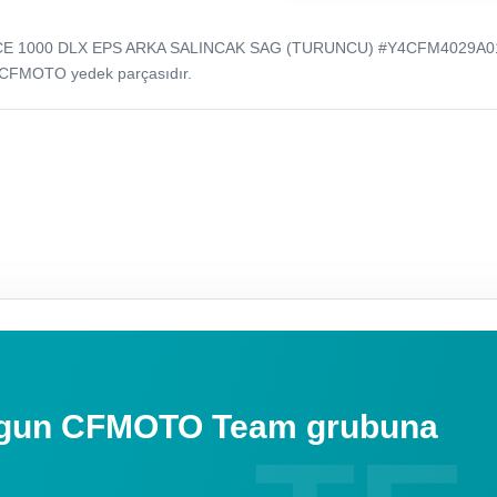
CE 1000 DLX EPS ARKA SALINCAK SAG (TURUNCU) #Y4CFM4029A0
 CFMOTO yedek parçasıdır.
uygun CFMOTO Team grubuna