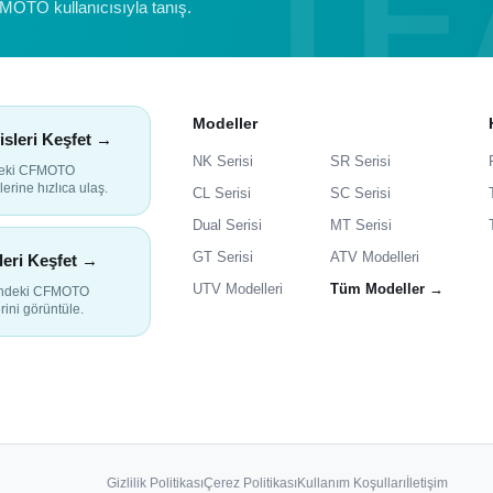
FMOTO kullanıcısıyla tanış.
Modeller
isleri Keşfet →
NK Serisi
SR Serisi
deki CFMOTO
lerine hızlıca ulaş.
CL Serisi
SC Serisi
Dual Serisi
MT Serisi
GT Serisi
ATV Modelleri
leri Keşfet →
UTV Modelleri
Tüm Modeller →
indeki CFMOTO
rini görüntüle.
Gizlilik Politikası
Çerez Politikası
Kullanım Koşulları
İletişim