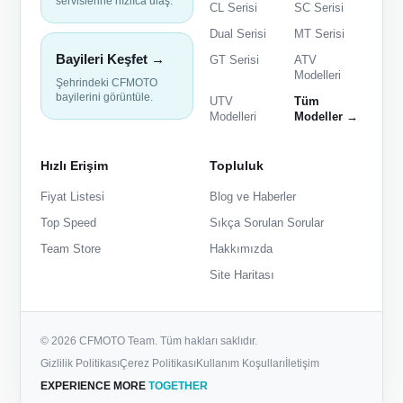
servislerine hızlıca ulaş.
CL Serisi
SC Serisi
Dual Serisi
MT Serisi
Bayileri Keşfet →
GT Serisi
ATV
Modelleri
Şehrindeki CFMOTO
bayilerini görüntüle.
UTV
Tüm
Modelleri
Modeller →
Hızlı Erişim
Topluluk
Fiyat Listesi
Blog ve Haberler
Top Speed
Sıkça Sorulan Sorular
Team Store
Hakkımızda
Site Haritası
© 2026 CFMOTO Team. Tüm hakları saklıdır.
Gizlilik Politikası
Çerez Politikası
Kullanım Koşulları
İletişim
EXPERIENCE MORE
TOGETHER