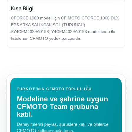
Kısa Bilgi
CFORCE 1000 modeli için CF MOTO CFORCE 1000 DLX
EPS ARKA SALINCAK SOL (TURUNCU)
#Y4CFM4029A0193, Y4CFM4029A0193 model kodu ile
listelenen CFMOTO yedek parçasıdır.
TÜRKIYE'NIN CFMOTO TOPLULUĞU
Modeline ve şehrine uygun
CFMOTO Team grubuna
katıl.
Deneyimlerini paylaş, sürüşlere katıl ve binlerce
CFMOTO kullanıcısıyla tanış.