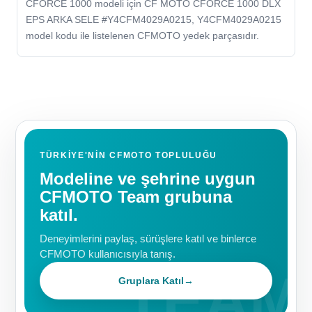
CFORCE 1000 modeli için CF MOTO CFORCE 1000 DLX
EPS ARKA SELE #Y4CFM4029A0215, Y4CFM4029A0215
model kodu ile listelenen CFMOTO yedek parçasıdır.
TÜRKIYE'NIN CFMOTO TOPLULUĞU
Modeline ve şehrine uygun
CFMOTO Team grubuna
katıl.
Deneyimlerini paylaş, sürüşlere katıl ve binlerce
CFMOTO kullanıcısıyla tanış.
Gruplara Katıl
→