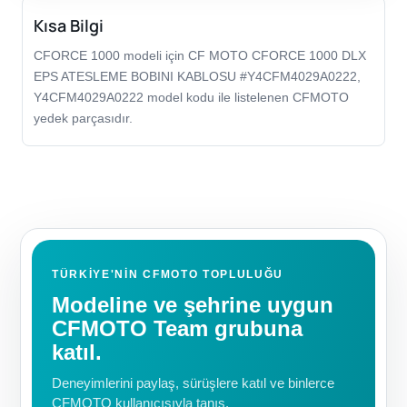
Kısa Bilgi
CFORCE 1000 modeli için CF MOTO CFORCE 1000 DLX
EPS ATESLEME BOBINI KABLOSU #Y4CFM4029A0222,
Y4CFM4029A0222 model kodu ile listelenen CFMOTO
yedek parçasıdır.
TÜRKIYE'NIN CFMOTO TOPLULUĞU
Modeline ve şehrine uygun
CFMOTO Team grubuna
katıl.
Deneyimlerini paylaş, sürüşlere katıl ve binlerce
CFMOTO kullanıcısıyla tanış.