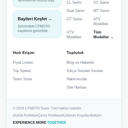
servislerine hızlıca ulaş.
CL Serisi
SC Serisi
Dual Serisi
MT Serisi
Bayileri Keşfet →
GT Serisi
ATV
Modelleri
Şehrindeki CFMOTO
bayilerini görüntüle.
UTV
Tüm
Modelleri
Modeller →
Hızlı Erişim
Topluluk
Fiyat Listesi
Blog ve Haberler
Top Speed
Sıkça Sorulan Sorular
Team Store
Hakkımızda
Site Haritası
© 2026 CFMOTO Team. Tüm hakları saklıdır.
Gizlilik Politikası
Çerez Politikası
Kullanım Koşulları
İletişim
EXPERIENCE MORE
TOGETHER