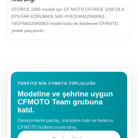
CFORCE 1000 modeli için CF MOTO CFORCE 1000 DLX
EPS FAR KORUMASI SAG #Y4CFM4029A0063,
Y4CFM4029A0063 model kodu ile listelenen CFMOTO
yedek parçasıdır.
TÜRKIYE'NIN CFMOTO TOPLULUĞU
Modeline ve şehrine uygun
CFMOTO Team grubuna
katıl.
Deneyimlerini paylaş, sürüşlere katıl ve binlerce
CFMOTO kullanıcısıyla tanış.