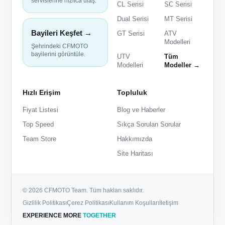
servislerine hızlıca ulaş.
CL Serisi
SC Serisi
Dual Serisi
MT Serisi
Bayileri Keşfet →
GT Serisi
ATV
Modelleri
Şehrindeki CFMOTO
bayilerini görüntüle.
UTV
Tüm
Modelleri
Modeller →
Hızlı Erişim
Topluluk
Fiyat Listesi
Blog ve Haberler
Top Speed
Sıkça Sorulan Sorular
Team Store
Hakkımızda
Site Haritası
© 2026 CFMOTO Team. Tüm hakları saklıdır.
Gizlilik Politikası
Çerez Politikası
Kullanım Koşulları
İletişim
EXPERIENCE MORE
TOGETHER