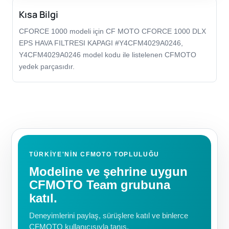
Kısa Bilgi
CFORCE 1000 modeli için CF MOTO CFORCE 1000 DLX
EPS HAVA FILTRESI KAPAGI #Y4CFM4029A0246,
Y4CFM4029A0246 model kodu ile listelenen CFMOTO
yedek parçasıdır.
TÜRKIYE'NIN CFMOTO TOPLULUĞU
Modeline ve şehrine uygun
CFMOTO Team grubuna
katıl.
Deneyimlerini paylaş, sürüşlere katıl ve binlerce
CFMOTO kullanıcısıyla tanış.