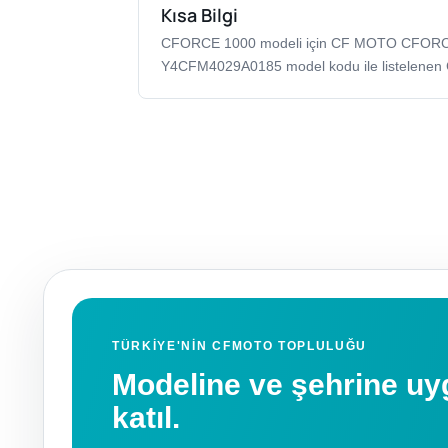
Kısa Bilgi
CFORCE 1000 modeli için CF MOTO CFOR
Y4CFM4029A0185 model kodu ile listelenen
TÜRKIYE'NIN CFMOTO TOPLULUĞU
Modeline ve şehrine 
katıl.