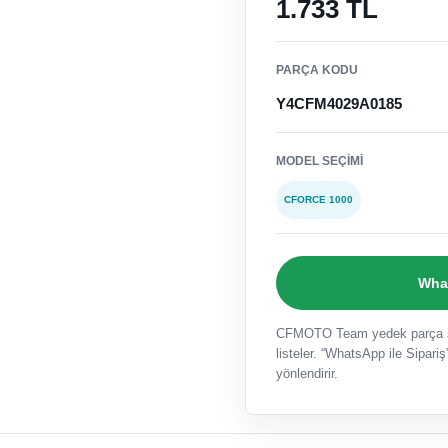
1.733 TL
PARÇA KODU
Y4CFM4029A0185
MODEL SEÇIMI
CFORCE 1000
What
CFMOTO Team yedek parça sat
listeler. “WhatsApp ile Sipariş”
yönlendirir.