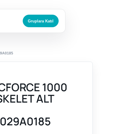
Gruplara Katıl
29A0185
CFORCE 1000
SKELET ALT
029A0185