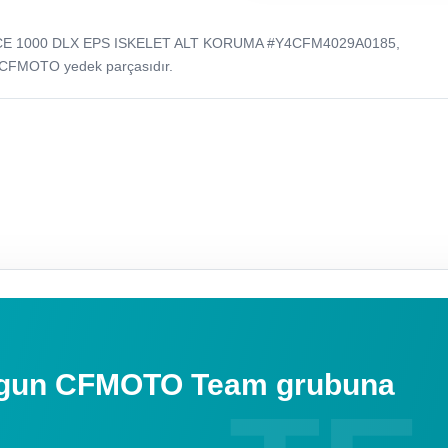
CE 1000 DLX EPS ISKELET ALT KORUMA #Y4CFM4029A0185,
 CFMOTO yedek parçasıdır.
uygun CFMOTO Team grubuna