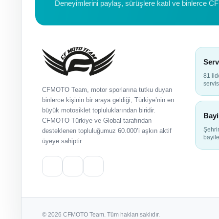
Deneyimlerini paylaş, sürüşlere katıl ve binlerce C
Serv
81 il
servis
CFMOTO Team, motor sporlarına tutku duyan
binlerce kişinin bir araya geldiği, Türkiye’nin en
büyük motosiklet topluluklarından biridir.
Bayi
CFMOTO Türkiye ve Global tarafından
Şehr
desteklenen topluluğumuz 60.000’i aşkın aktif
bayile
üyeye sahiptir.
© 2026 CFMOTO Team. Tüm hakları saklıdır.