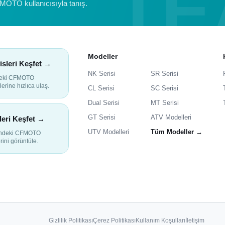
FMOTO kullanıcısıyla tanış.
Modeller
isleri Keşfet →
NK Serisi
SR Serisi
deki CFMOTO
lerine hızlıca ulaş.
CL Serisi
SC Serisi
Dual Serisi
MT Serisi
GT Serisi
ATV Modelleri
leri Keşfet →
UTV Modelleri
Tüm Modeller →
indeki CFMOTO
rini görüntüle.
Gizlilik Politikası
Çerez Politikası
Kullanım Koşulları
İletişim