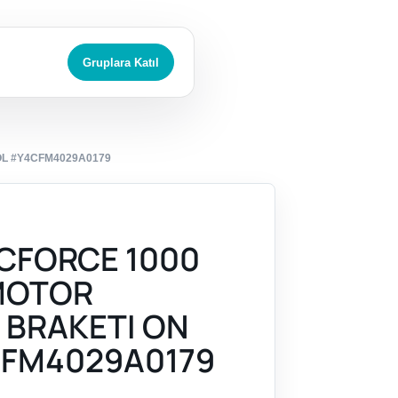
Gruplara Katıl
OL #Y4CFM4029A0179
CFORCE 1000
MOTOR
 BRAKETI ON
CFM4029A0179