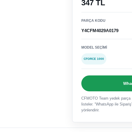
347 TL
PARÇA KODU
Y4CFM4029A0179
MODEL SEÇIMI
CFORCE 1000
What
CFMOTO Team yedek parça sat
listeler. “WhatsApp ile Sipariş”
yönlendirir.