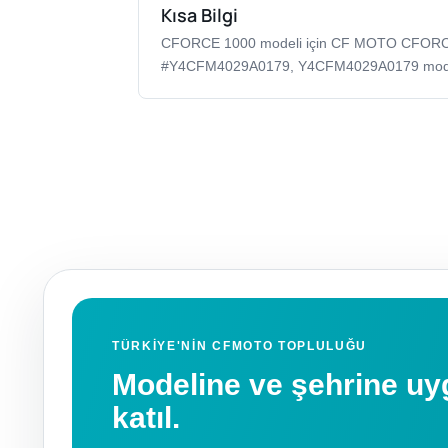
Kısa Bilgi
CFORCE 1000 modeli için CF MOTO CFO
#Y4CFM4029A0179, Y4CFM4029A0179 model k
TÜRKIYE'NIN CFMOTO TOPLULUĞU
Modeline ve şehrine 
katıl.