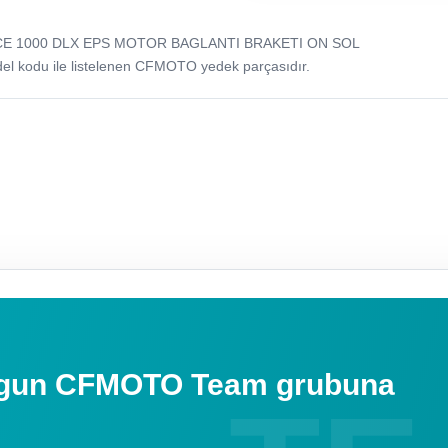
RCE 1000 DLX EPS MOTOR BAGLANTI BRAKETI ON SOL
odu ile listelenen CFMOTO yedek parçasıdır.
uygun CFMOTO Team grubuna