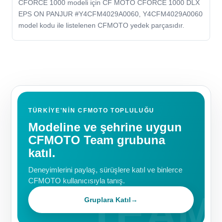
CFORCE 1000 modeli için CF MOTO CFORCE 1000 DLX
EPS ON PANJUR #Y4CFM4029A0060, Y4CFM4029A0060
model kodu ile listelenen CFMOTO yedek parçasıdır.
TÜRKIYE'NIN CFMOTO TOPLULUĞU
Modeline ve şehrine uygun
CFMOTO Team grubuna
katıl.
Deneyimlerini paylaş, sürüşlere katıl ve binlerce
CFMOTO kullanıcısıyla tanış.
Gruplara Katıl
→