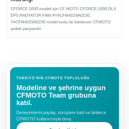
CFORCE 1000 modeli için CF MOTO CFORCE 1000 DLX
EPS RADYATOR FANI #Y4CFM4029A0230,
Y4CFM4029A0230 model kodu ile listelenen CFMOTO
yedek parçasıdır.
TÜRKIYE'NIN CFMOTO TOPLULUĞU
Modeline ve şehrine uygun
CFMOTO Team grubuna
katıl.
Deneyimlerini paylaş, sürüşlere katıl ve binlerce
CFMOTO kullanıcısıyla tanış.