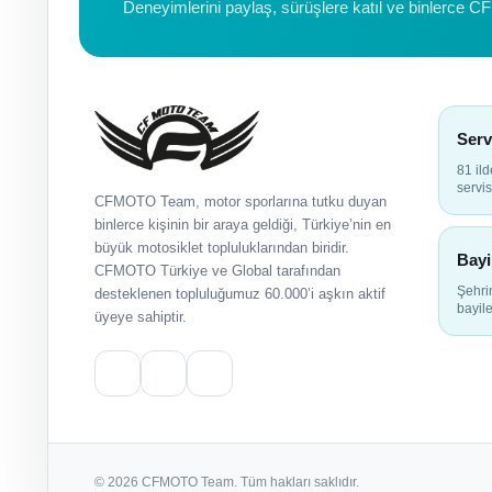
Deneyimlerini paylaş, sürüşlere katıl ve binlerce C
Serv
81 il
servis
CFMOTO Team, motor sporlarına tutku duyan
binlerce kişinin bir araya geldiği, Türkiye’nin en
büyük motosiklet topluluklarından biridir.
Bayi
CFMOTO Türkiye ve Global tarafından
Şehr
desteklenen topluluğumuz 60.000’i aşkın aktif
bayile
üyeye sahiptir.
© 2026 CFMOTO Team. Tüm hakları saklıdır.