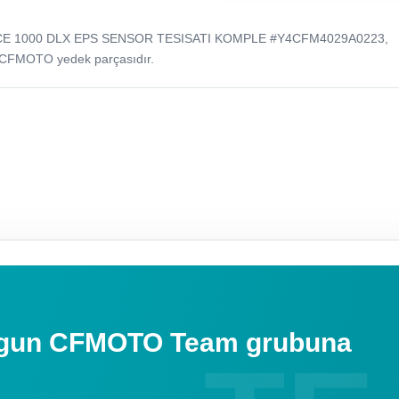
CE 1000 DLX EPS SENSOR TESISATI KOMPLE #Y4CFM4029A0223,
 CFMOTO yedek parçasıdır.
uygun CFMOTO Team grubuna