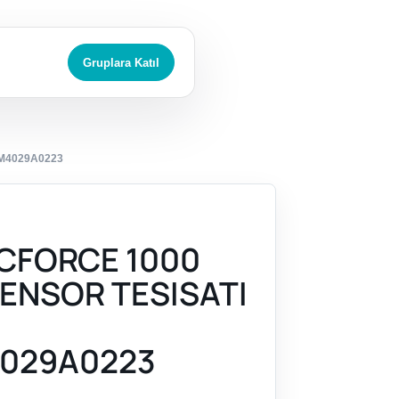
Gruplara Katıl
M4029A0223
CFORCE 1000
SENSOR TESISATI
029A0223