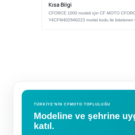
Kısa Bilgi
CFORCE 1000 modeli için CF MOTO CFOR
Y4CFM4029A0223 model kodu ile listelenen
TÜRKIYE'NIN CFMOTO TOPLULUĞU
Modeline ve şehrine 
katıl.