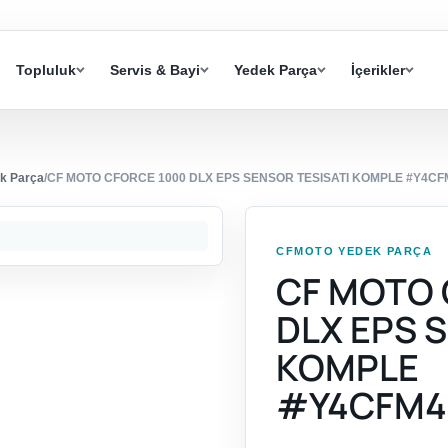
Topluluk
Servis & Bayi
Yedek Parça
İçerikler
k Parça
/
CF MOTO CFORCE 1000 DLX EPS SENSOR TESISATI KOMPLE #Y4CF
CFMOTO YEDEK PARÇA
CF MOTO 
DLX EPS 
KOMPLE
#Y4CFM4