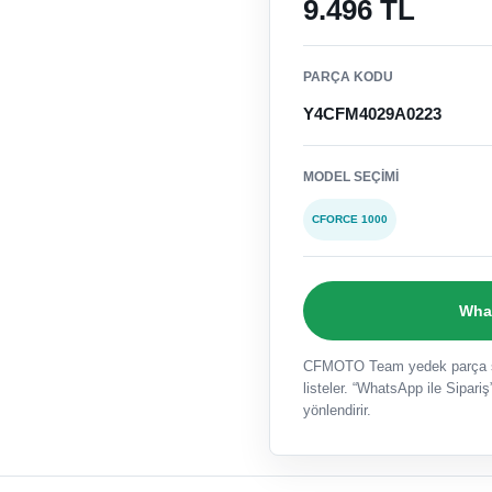
9.496 TL
PARÇA KODU
Y4CFM4029A0223
MODEL SEÇIMI
CFORCE 1000
What
CFMOTO Team yedek parça sat
listeler. “WhatsApp ile Sipariş”
yönlendirir.