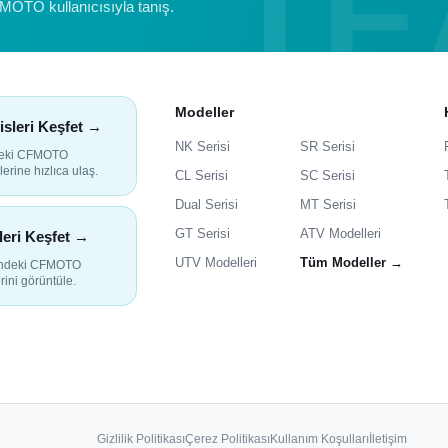
FMOTO kullanıcısıyla tanış.
Modeller
isleri Keşfet →
NK Serisi
SR Serisi
deki CFMOTO
lerine hızlıca ulaş.
CL Serisi
SC Serisi
Dual Serisi
MT Serisi
GT Serisi
ATV Modelleri
leri Keşfet →
UTV Modelleri
Tüm Modeller →
indeki CFMOTO
rini görüntüle.
Gizlilik Politikası
Çerez Politikası
Kullanım Koşulları
İletişim