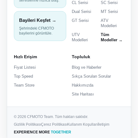
servislerine hızlıca ulaş.
CL Serisi
SC Serisi
Dual Serisi
MT Serisi
Bayileri Keşfet →
GT Serisi
ATV
Modelleri
Şehrindeki CFMOTO
bayilerini görüntüle.
UTV
Tüm
Modelleri
Modeller →
Hızlı Erişim
Topluluk
Fiyat Listesi
Blog ve Haberler
Top Speed
Sıkça Sorulan Sorular
Team Store
Hakkımızda
Site Haritası
© 2026 CFMOTO Team. Tüm hakları saklıdır.
Gizlilik Politikası
Çerez Politikası
Kullanım Koşulları
İletişim
EXPERIENCE MORE
TOGETHER