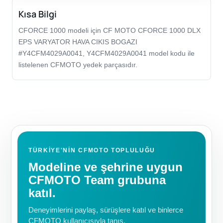
Kısa Bilgi
CFORCE 1000 modeli için CF MOTO CFORCE 1000 DLX
EPS VARYATOR HAVA CIKIS BOGAZI
#Y4CFM4029A0041, Y4CFM4029A0041 model kodu ile
listelenen CFMOTO yedek parçasıdır.
TÜRKIYE'NIN CFMOTO TOPLULUĞU
Modeline ve şehrine uygun
CFMOTO Team grubuna
katıl.
Deneyimlerini paylaş, sürüşlere katıl ve binlerce
CFMOTO kullanıcısıyla tanış.