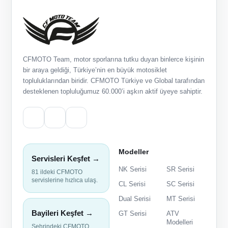
CFMOTO Team, motor sporlarına tutku duyan binlerce kişinin
bir araya geldiği, Türkiye’nin en büyük motosiklet
topluluklarından biridir. CFMOTO Türkiye ve Global tarafından
desteklenen topluluğumuz 60.000’i aşkın aktif üyeye sahiptir.
Modeller
Servisleri Keşfet →
NK Serisi
SR Serisi
81 ildeki CFMOTO
servislerine hızlıca ulaş.
CL Serisi
SC Serisi
Dual Serisi
MT Serisi
Bayileri Keşfet →
GT Serisi
ATV
Modelleri
Şehrindeki CFMOTO