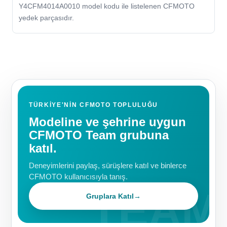
Y4CFM4014A0010 model kodu ile listelenen CFMOTO
yedek parçasıdır.
TÜRKIYE'NIN CFMOTO TOPLULUĞU
Modeline ve şehrine uygun
CFMOTO Team grubuna
katıl.
Deneyimlerini paylaş, sürüşlere katıl ve binlerce
CFMOTO kullanıcısıyla tanış.
Gruplara Katıl
→