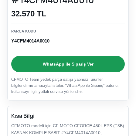
32.570 TL
PARÇA KODU
Y4CFM4014A0010
WhatsApp ile Sipariş Ver
CFMOTO Team yedek parça satışı yapmaz; ürünleri
bilgilendirme amacıyla listeler. “WhatsApp ile Sipariş” butonu,
kullanıcıyı ilgili yetkili servise yönlendirir.
Kısa Bilgi
CFMOTO modeli için CF MOTO CFORCE 450L EPS (T3B)
KASNAK KOMPLE SABIT #Y4CFM4014A0010,