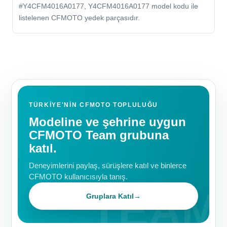
#Y4CFM4016A0177, Y4CFM4016A0177 model kodu ile
listelenen CFMOTO yedek parçasıdır.
TÜRKIYE'NIN CFMOTO TOPLULUĞU
Modeline ve şehrine uygun
CFMOTO Team grubuna
katıl.
Deneyimlerini paylaş, sürüşlere katıl ve binlerce
CFMOTO kullanıcısıyla tanış.
Gruplara Katıl
→