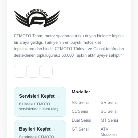
CFMOTO Team, motor sporlarına tutku duyan binlerce kişinin
bir araya geldiği, Türkiye’nin en büyük motosiklet
topluluklarından biridir. CFMOTO Türkiye ve Global tarafından
desteklenen topluluğumuz 60.000’i aşkın aktif üyeye sahiptir.
Modeller
Servisleri Keşfet →
NK Serisi
SR Serisi
81 ildeki CFMOTO
servislerine hızlıca ulaş.
CL Serisi
SC Serisi
Dual Serisi
MT Serisi
Bayileri Keşfet →
GT Serisi
ATV
Modelleri
Şehrindeki CFMOTO