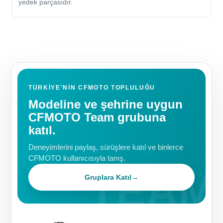
yedek parçasıdır.
TÜRKIYE'NIN CFMOTO TOPLULUĞU
Modeline ve şehrine uygun
CFMOTO Team grubuna
katıl.
Deneyimlerini paylaş, sürüşlere katıl ve binlerce
CFMOTO kullanıcısıyla tanış.
Gruplara Katıl
→