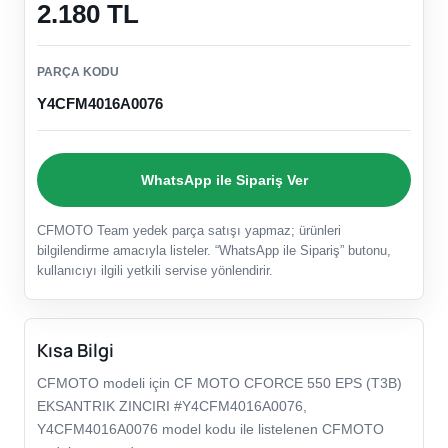
2.180 TL
PARÇA KODU
Y4CFM4016A0076
WhatsApp ile Sipariş Ver
CFMOTO Team yedek parça satışı yapmaz; ürünleri
bilgilendirme amacıyla listeler. “WhatsApp ile Sipariş” butonu,
kullanıcıyı ilgili yetkili servise yönlendirir.
Kısa Bilgi
CFMOTO modeli için CF MOTO CFORCE 550 EPS (T3B)
EKSANTRIK ZINCIRI #Y4CFM4016A0076,
Y4CFM4016A0076 model kodu ile listelenen CFMOTO