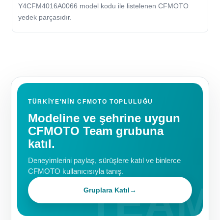
Y4CFM4016A0066 model kodu ile listelenen CFMOTO
yedek parçasıdır.
TÜRKIYE'NIN CFMOTO TOPLULUĞU
Modeline ve şehrine uygun
CFMOTO Team grubuna
katıl.
Deneyimlerini paylaş, sürüşlere katıl ve binlerce
CFMOTO kullanıcısıyla tanış.
Gruplara Katıl
→