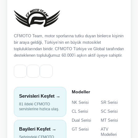
CFMOTO Team, motor sporlarına tutku duyan binlerce kişinin
bir araya geldiği, Türkiye’nin en büyük motosiklet
topluluklarından biridir. CFMOTO Türkiye ve Global tarafından
desteklenen topluluğumuz 60.000’i aşkın aktif üyeye sahiptir.
Modeller
Servisleri Keşfet →
NK Serisi
SR Serisi
81 ildeki CFMOTO
servislerine hızlıca ulaş.
CL Serisi
SC Serisi
Dual Serisi
MT Serisi
Bayileri Keşfet →
GT Serisi
ATV
Modelleri
Şehrindeki CFMOTO