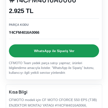
2.925 TL
PARÇA KODU
Y4CFM4016A0066
WhatsApp ile Sipariş Ver
CFMOTO Team yedek parça satışı yapmaz; ürünleri
bilgilendirme amacıyla listeler. “WhatsApp ile Sipariş” butonu,
kullanıcıyı ilgili yetkili servise yönlendirir.
Kısa Bilgi
CFMOTO modeli için CF MOTO CFORCE 550 EPS (T3B)
ENJEKTOR MONTAJ YATAGI #Y4CFM4016A0066,