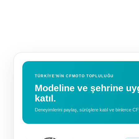
TÜRKIYE'NIN CFMOTO TOPLULUĞU
Modeline ve şehrine 
katıl.
Deneyimlerini paylaş, sürüşlere katıl ve binlerce C