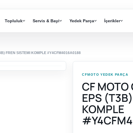
Topluluk
Servis & Bayi
Yedek Parça
İçerikler
3B) FREN SISTEMI KOMPLE #Y4CFM4016A0188
CFMOTO YEDEK PARÇA
CF MOTO 
EPS (T3B)
KOMPLE
#Y4CFM4