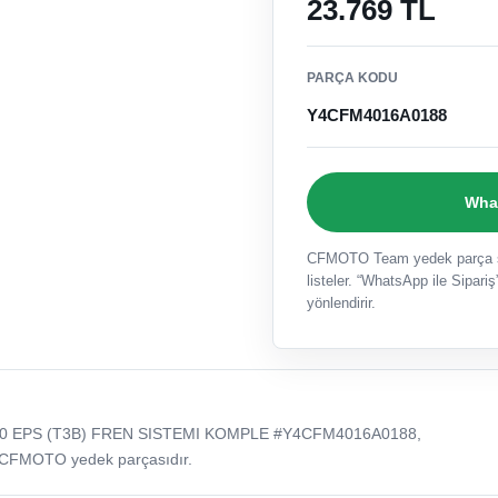
23.769 TL
PARÇA KODU
Y4CFM4016A0188
What
CFMOTO Team yedek parça sat
listeler. “WhatsApp ile Sipariş”
yönlendirir.
0 EPS (T3B) FREN SISTEMI KOMPLE #Y4CFM4016A0188,
 CFMOTO yedek parçasıdır.