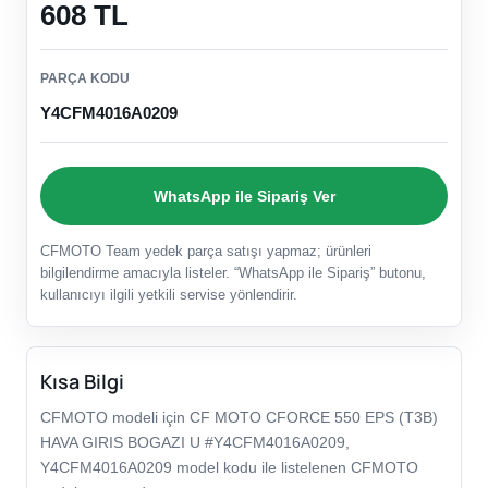
608 TL
PARÇA KODU
Y4CFM4016A0209
WhatsApp ile Sipariş Ver
CFMOTO Team yedek parça satışı yapmaz; ürünleri
bilgilendirme amacıyla listeler. “WhatsApp ile Sipariş” butonu,
kullanıcıyı ilgili yetkili servise yönlendirir.
Kısa Bilgi
CFMOTO modeli için CF MOTO CFORCE 550 EPS (T3B)
HAVA GIRIS BOGAZI U #Y4CFM4016A0209,
Y4CFM4016A0209 model kodu ile listelenen CFMOTO