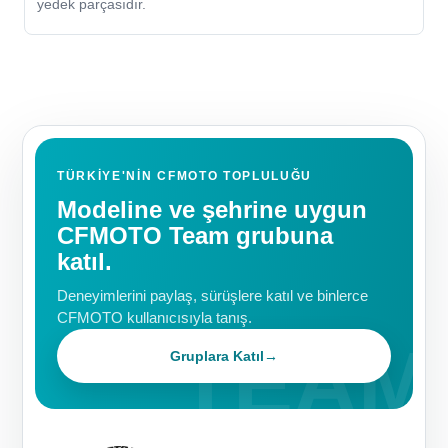
yedek parçasıdır.
TÜRKIYE'NIN CFMOTO TOPLULUĞU
Modeline ve şehrine uygun
CFMOTO Team grubuna
katıl.
Deneyimlerini paylaş, sürüşlere katıl ve binlerce
CFMOTO kullanıcısıyla tanış.
Gruplara Katıl
→