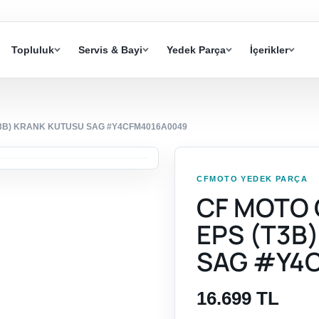
Topluluk
Servis & Bayi
Yedek Parça
İçerikler
T3B) KRANK KUTUSU SAG #Y4CFM4016A0049
CFMOTO YEDEK PARÇA
CF MOTO 
EPS (T3B
SAG #Y4
16.699 TL