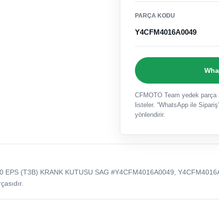
PARÇA KODU
Y4CFM4016A0049
What
CFMOTO Team yedek parça sat
listeler. “WhatsApp ile Sipariş”
yönlendirir.
50 EPS (T3B) KRANK KUTUSU SAG #Y4CFM4016A0049, Y4CFM4016
çasıdır.